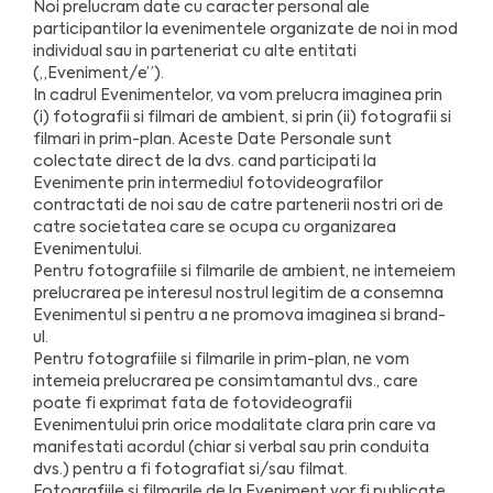
Noi prelucram date cu caracter personal ale
participantilor la evenimentele organizate de noi in mod
individual sau in parteneriat cu alte entitati
(„Eveniment/e”).
In cadrul Evenimentelor, va vom prelucra imaginea prin
(i) fotografii si filmari de ambient, si prin (ii) fotografii si
filmari in prim-plan. Aceste Date Personale sunt
colectate direct de la dvs. cand participati la
Evenimente prin intermediul fotovideografilor
contractati de noi sau de catre partenerii nostri ori de
catre societatea care se ocupa cu organizarea
Evenimentului.
Pentru fotografiile si filmarile de ambient, ne intemeiem
prelucrarea pe interesul nostrul legitim de a consemna
Evenimentul si pentru a ne promova imaginea si brand-
ul.
Pentru fotografiile si filmarile in prim-plan, ne vom
intemeia prelucrarea pe consimtamantul dvs., care
poate fi exprimat fata de fotovideografii
Evenimentului prin orice modalitate clara prin care va
manifestati acordul (chiar si verbal sau prin conduita
dvs.) pentru a fi fotografiat si/sau filmat.
Fotografiile si filmarile de la Eveniment vor fi publicate