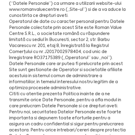
(“Datele Personale”) ca urmare a utilizarii website-ului
www.romanvaluecentre.ro („Site-ul”) si de a va aduce la
cunostinta ce drepturi aveti.
Operatorul de date cu caracter personal pentru Datele
Personale colectate prin acest Site este Roman Value
Centre S.R.L., o societate română cu răspundere
limitată cu sediul în Bucuresti, sector 2, str. Barbu
Vacarescu nr. 201, etaj 8, înregistrată la Registrul
Comerțului cu nr. J2017002978404, cod unic de
înregistrare RO37175389 („Operatorul” sau „noi”).
Datele Personale care ar putea fi prelucrate prin acest
Site sunt gestionate de Operator si societatile afiliate
acestuia in sistemul comun de administrare a
informatiilor, in temeiul interesului nostru legitim de a
optimiza procesele administrative.
Cititi cu atentie prezenta Politica inainte de a ne
transmite orice Date Personale, pentru a afla modul in
care prelucram Datele Personale si ce drepturi aveti.
Pentru noi, securitatea Datelor Personale este foarte
importanta si depunem toate eforturile pentru a
asigura un cadru confidential si sigur pentru prelucrarea
acestora. Pentru orice intrebari/cereri despre protectia