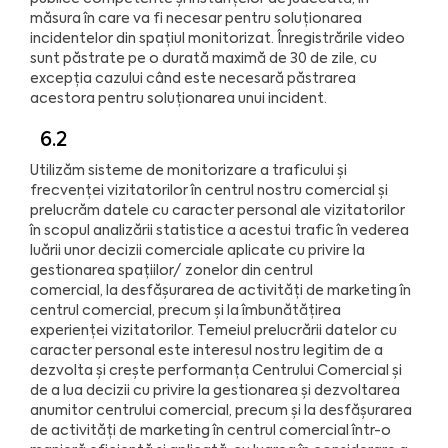
măsura în care va fi necesar pentru soluționarea
incidentelor din spațiul monitorizat. Înregistrările video
sunt păstrate pe o durată maximă de 30 de zile, cu
excepția cazului când este necesară păstrarea
acestora pentru soluționarea unui incident.
6.2
Utilizăm sisteme de monitorizare a traficului și
frecvenței vizitatorilor în centrul nostru comercial și
prelucrăm datele cu caracter personal ale vizitatorilor
în scopul analizării statistice a acestui trafic în vederea
luării unor decizii comerciale aplicate cu privire la
gestionarea spațiilor/ zonelor din centrul
comercial, la desfășurarea de activități de marketing în
centrul comercial, precum și la îmbunătățirea
experienței vizitatorilor. Temeiul prelucrării datelor cu
caracter personal este interesul nostru legitim de a
dezvolta și crește performanța Centrului Comercial și
de a lua decizii cu privire la gestionarea și dezvoltarea
anumitor centrului comercial, precum și la desfășurarea
de activități de marketing în centrul comercial într-o