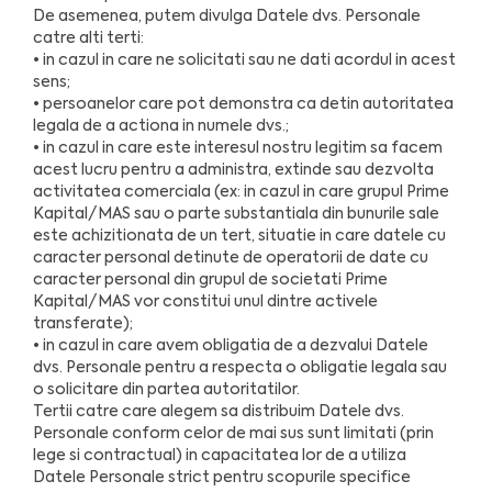
De asemenea, putem divulga Datele dvs. Personale
catre alti terti:
• in cazul in care ne solicitati sau ne dati acordul in acest
sens;
• persoanelor care pot demonstra ca detin autoritatea
legala de a actiona in numele dvs.;
• in cazul in care este interesul nostru legitim sa facem
acest lucru pentru a administra, extinde sau dezvolta
activitatea comerciala (ex: in cazul in care grupul Prime
Kapital/MAS sau o parte substantiala din bunurile sale
este achizitionata de un tert, situatie in care datele cu
caracter personal detinute de operatorii de date cu
caracter personal din grupul de societati Prime
Kapital/MAS vor constitui unul dintre activele
transferate);
• in cazul in care avem obligatia de a dezvalui Datele
dvs. Personale pentru a respecta o obligatie legala sau
o solicitare din partea autoritatilor.
Tertii catre care alegem sa distribuim Datele dvs.
Personale conform celor de mai sus sunt limitati (prin
lege si contractual) in capacitatea lor de a utiliza
Datele Personale strict pentru scopurile specifice