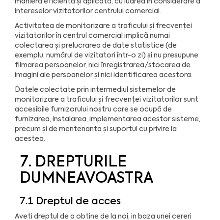
manieră eficientă și aplicată, cu luarea în considerare a
intereselor vizitatorilor centrului comercial.
Activitatea de monitorizare a traficului și frecvenței
vizitatorilor în centrul comercial implică numai
colectarea și prelucrarea de date statistice (de
exemplu, numărul de vizitatori într-o zi) și nu presupune
filmarea persoanelor, nici înregistrarea/stocarea de
imagini ale persoanelor și nici identificarea acestora.
Datele colectate prin intermediul sistemelor de
monitorizare a traficului și frecvenței vizitatorilor sunt
accesibile furnizorului nostru care se ocupă de
furnizarea, instalarea, implementarea acestor sisteme,
precum și de mentenanța și suportul cu privire la
acestea.
7. DREPTURILE
DUMNEAVOASTRA
7.1 Dreptul de acces
Aveti dreptul de a obtine de la noi, in baza unei cereri