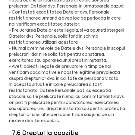
Puteti obtine din partea noastra restrictionarea
prelucrarii Datelor dvs. Personale, in urmatoarele cazuri:
• Contestati exactitatea Datelor dvs. Personale,
restrictionarea urmand a avea loc pe perioada in care
noi verificam exactitatea datelor;
• Prelucrarea Datelor este ilegala, si va opuneti stergerii
Datelor dvs. Personale, solicitand in schimb
restrictionarea utilizarii acestora;
• Nu mai avem nevoie de Datele dvs. Personale in scopul
prelucrarii, dar ni le solicitati pentru constarea,
exercitarea sau apararea unui drept in instanta;
• Aveti obiectii legate de prelucrare in timp ce noi
verificam daca motivele noastre legitime prevaleaza
asupra drepturilor dvs. in calitate de persoana vizata.
In aceasta situatie in care prelucrarea a fost
restrictonata, Datele Personale pot, cu exceptia
stocarii, sa fie prelucrate numai cu consimtamantul dvs.
ori pot fi prelucrate pentru constatarea, exercitarea
sau apararea unui drept in instanta sau pentru protectia
drepturilor unei alte persoane fizice sau juridice din
motive de interes public.
7.6 Dreptul la opozitie