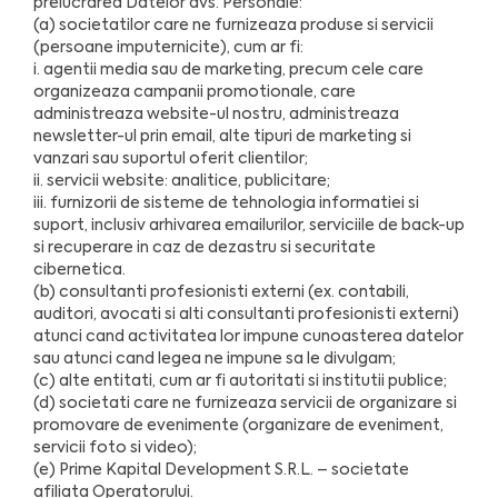
prelucrarea Datelor dvs. Personale:
(a) societatilor care ne furnizeaza produse si servicii
(persoane imputernicite), cum ar fi:
i. agentii media sau de marketing, precum cele care
organizeaza campanii promotionale, care
administreaza website-ul nostru, administreaza
newsletter-ul prin email, alte tipuri de marketing si
vanzari sau suportul oferit clientilor;
ii. servicii website: analitice, publicitare;
iii. furnizorii de sisteme de tehnologia informatiei si
suport, inclusiv arhivarea emailurilor, serviciile de back-up
si recuperare in caz de dezastru si securitate
cibernetica.
(b) consultanti profesionisti externi (ex. contabili,
auditori, avocati si alti consultanti profesionisti externi)
atunci cand activitatea lor impune cunoasterea datelor
sau atunci cand legea ne impune sa le divulgam;
(c) alte entitati, cum ar fi autoritati si institutii publice;
(d) societati care ne furnizeaza servicii de organizare si
promovare de evenimente (organizare de eveniment,
servicii foto si video);
(e) Prime Kapital Development S.R.L. – societate
afiliata Operatorului.