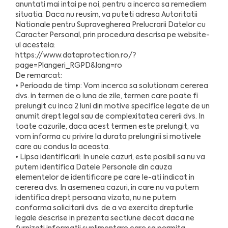
anuntati mai intai pe noi, pentru a incerca sa remediem
situatia. Daca nu reusim, va puteti adresa Autoritatii
Nationale pentru Supravegherea Prelucrarii Datelor cu
Caracter Personal, prin procedura descrisa pe website-
ul acesteia:
https://www.dataprotection.ro/?
page=Plangeri_RGPD&lang=ro
De remarcat:
• Perioada de timp: Vom incerca sa solutionam cererea
dvs. in termen de o luna de zile, termen care poate fi
prelungit cu inca 2 luni din motive specifice legate de un
anumit drept legal sau de complexitatea cererii dvs. In
toate cazurile, daca acest termen este prelungit, va
vom informa cu privire la durata prelungirii si motivele
care au condus la aceasta.
• Lipsa identificarii: In unele cazuri, este posibil sa nu va
putem identifica Datele Personale din cauza
elementelor de identificare pe care le-ati indicat in
cererea dvs. In asemenea cazuri, in care nu va putem
identifica drept persoana vizata, nu ne putem
conforma solicitarii dvs. de a va exercita drepturile
legale descrise in prezenta sectiune decat daca ne