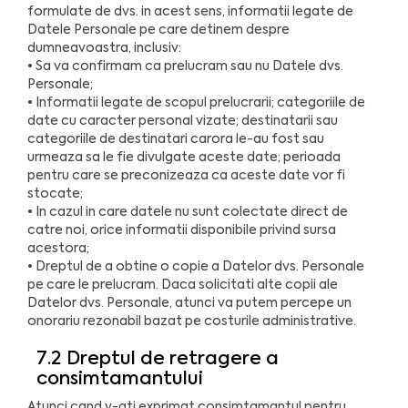
formulate de dvs. in acest sens, informatii legate de
Datele Personale pe care detinem despre
dumneavoastra, inclusiv:
• Sa va confirmam ca prelucram sau nu Datele dvs.
Personale;
• Informatii legate de scopul prelucrarii; categoriile de
date cu caracter personal vizate; destinatarii sau
categoriile de destinatari carora le-au fost sau
urmeaza sa le fie divulgate aceste date; perioada
pentru care se preconizeaza ca aceste date vor fi
stocate;
• In cazul in care datele nu sunt colectate direct de
catre noi, orice informatii disponibile privind sursa
acestora;
• Dreptul de a obtine o copie a Datelor dvs. Personale
pe care le prelucram. Daca solicitati alte copii ale
Datelor dvs. Personale, atunci va putem percepe un
onorariu rezonabil bazat pe costurile administrative.
7.2 Dreptul de retragere a
consimtamantului
Atunci cand v-ati exprimat consimtamantul pentru