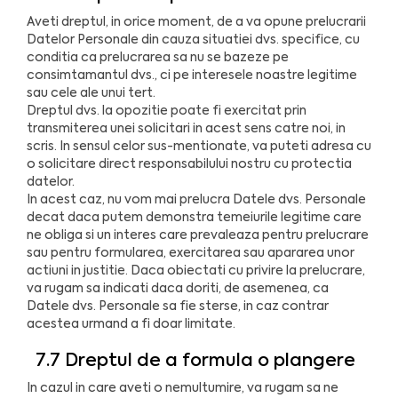
Aveti dreptul, in orice moment, de a va opune prelucrarii
Datelor Personale din cauza situatiei dvs. specifice, cu
conditia ca prelucrarea sa nu se bazeze pe
consimtamantul dvs., ci pe interesele noastre legitime
sau cele ale unui tert.
Dreptul dvs. la opozitie poate fi exercitat prin
transmiterea unei solicitari in acest sens catre noi, in
scris. In sensul celor sus-mentionate, va puteti adresa cu
o solicitare direct responsabilului nostru cu protectia
datelor.
In acest caz, nu vom mai prelucra Datele dvs. Personale
decat daca putem demonstra temeiurile legitime care
ne obliga si un interes care prevaleaza pentru prelucrare
sau pentru formularea, exercitarea sau apararea unor
actiuni in justitie. Daca obiectati cu privire la prelucrare,
va rugam sa indicati daca doriti, de asemenea, ca
Datele dvs. Personale sa fie sterse, in caz contrar
acestea urmand a fi doar limitate.
7.7 Dreptul de a formula o plangere
In cazul in care aveti o nemultumire, va rugam sa ne