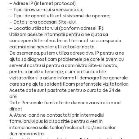
– Adrese IP (internet protocol);
– Tipul browser-ului si versiunea sa;
– Tipul de aparat utilizat si sistemul de operare;
– Data si ora accesarii Site-ului;
– Locatia utilizatorului (conform adresei IP).
Utilizam aceste informatii pentru a ne ajuta sa
concepem Site-ul nostru astfel incat sa corespunda
cat mai bine nevoilor utilizatorilor nostri.
De asemenea, putem utiliza adresa dvs. IP pentru a ne
ajuta sa diagnosticam problemele pe care le avem cu
serverul nostru si pentru a administra Site-ul nostru,
pentru a analiza tendinte, a urmari fluctuatiile
vizitatorilor si a aduna informatii demografice generale
care sa ne ajute sa identificam preferintele vizitatorilor.
Aceste date sunt pastrate pentru o durata de 24 de
ore.
Date Personale furnizate de dumneavoastra in mod
direct
A. Atunci cand ne contactati prin intermediul
formularului pus la dispozitie pentru a veni in
intampinarea solicitarilor/reclamatiilor/sesizarilor
dumneavoastra