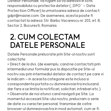
Datelor Personale, va rugam sa va adresati in scris
responsabilului cu protectia datelor („DPO” – Data
Protection Officer) la urmatoarea adresa de contact:
gdpr@masrei.com
. De asemenea, acesta poate fi
contactat la adresa: Str. Barbu Vacarescu nr. 201, et. 8,
Sector 2, Bucuresti, Romania.
2. CUM COLECTAM
DATELE PERSONALE
Datele Personale prelucrate prin Site-ul nostru sunt
colectate:
• Direct de la dvs. (de exemplu, cand ne contactati prin
intermediul unui formular pus la dispozitie pe Site-ul
nostru sau prin intermediul datelor de contact pe care vi
le indicam – in aceasta categorie este inclusa si
corespondenta purtata cu dumneavoastra incluzand,
dar fara a se limita la notificari, solicitari, intrebari etc.).
• Observate de noi atunci cand navigati pe Site. La
momentul accesarii Site-ului nostru, prelucram o serie
de date cu caracter personal, transmise de catre
browser-ul dumneavoastra in mod automat, cum ar fi: