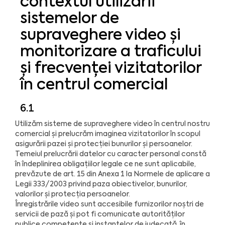
contextul utilizării
sistemelor de
supraveghere video și
monitorizare a traficului
și frecvenței vizitatorilor
în centrul comercial
6.1
Utilizăm sisteme de supraveghere video în centrul nostru
comercial și prelucrăm imaginea vizitatorilor în scopul
asigurării pazei și protecției bunurilor și persoanelor.
Temeiul prelucrării datelor cu caracter personal constă
în îndeplinirea obligațiilor legale ce ne sunt aplicabile,
prevăzute de art. 15 din Anexa 1 la Normele de aplicare a
Legii 333/2003 privind paza obiectivelor, bunurilor,
valorilor și protecția persoanelor.
Înregistrările video sunt accesibile furnizorilor noștri de
servicii de pază și pot fi comunicate autorităților
publice competente și instanțelor de judecată, în