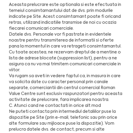
Aceasta prelucrare este optionala si este efectuata in
temeiul consimtamantului dat de dvs. prin modurile
indicate pe Site. Acest consimtamant poate fi oricand
retras, utilizand indicatiile transmise de noi cu ocazia
fiecarei comunicari comerciale.
Datele dvs. Personale vor fi pastrate in evidentele
noastre pentru transmiterea de informatii si oferte
pana la momentul in care va retrageti consimtamantul.
Cu toate acestea, ne rezervam dreptul de a mentine o
lista de adrese blocate (suppression list), pentru a ne
asigura ca nu va mai trimitem comunicari comerciale in
viitor.
Va rugam sa aveti in vedere faptul ca, in masura in care
va solicita date cu caracter personal prin canale
separate, comerciantii din centrul comercial Roman
Value Centre sunt exclusiv raspunzatori pentru aceasta
activitate de prelucrare, fara implicarea noastra.
C. Atunci cand ne contactati in orice alt mod
Ne puteti contacta prin intermediul detaliilor puse la
dispozitie pe Site (prin e-mail, telefonic sau prin orice
alte formulare sau mijloace puse la dispozitie). Vom
prelucra datele dvs. de contact, precum si alte