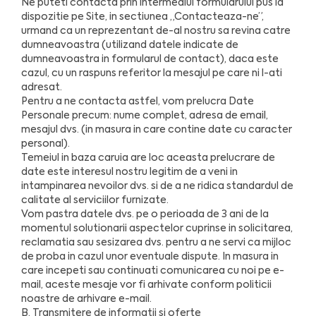
Ne puteti contacta prin intermediul formularului pus la
dispozitie pe Site, in sectiunea „Contacteaza-ne”,
urmand ca un reprezentant de-al nostru sa revina catre
dumneavoastra (utilizand datele indicate de
dumneavoastra in formularul de contact), daca este
cazul, cu un raspuns referitor la mesajul pe care ni l-ati
adresat.
Pentru a ne contacta astfel, vom prelucra Date
Personale precum: nume complet, adresa de email,
mesajul dvs. (in masura in care contine date cu caracter
personal).
Temeiul in baza caruia are loc aceasta prelucrare de
date este interesul nostru legitim de a veni in
intampinarea nevoilor dvs. si de a ne ridica standardul de
calitate al serviciilor furnizate.
Vom pastra datele dvs. pe o perioada de 3 ani de la
momentul solutionarii aspectelor cuprinse in solicitarea,
reclamatia sau sesizarea dvs. pentru a ne servi ca mijloc
de proba in cazul unor eventuale dispute. In masura in
care incepeti sau continuati comunicarea cu noi pe e-
mail, aceste mesaje vor fi arhivate conform politicii
noastre de arhivare e-mail.
B. Transmitere de informatii si oferte