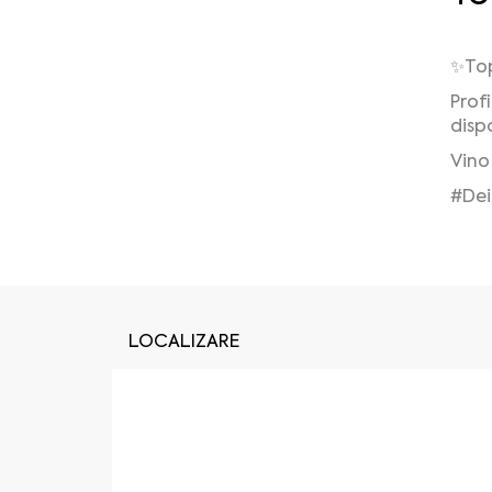
✨Top
Prof
dispo
Vino
#Dei
LOCALIZARE