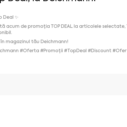
 Deal ✨
ită acum de promoția TOP DEAL la articolele selectate, înt
nibil.
 în magazinul tău Deichmann!
chmann #Oferta #Promoții #TopDeal #Discount #Ofer