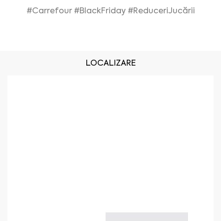
#Carrefour
#BlackFriday
#ReduceriJucării
LOCALIZARE