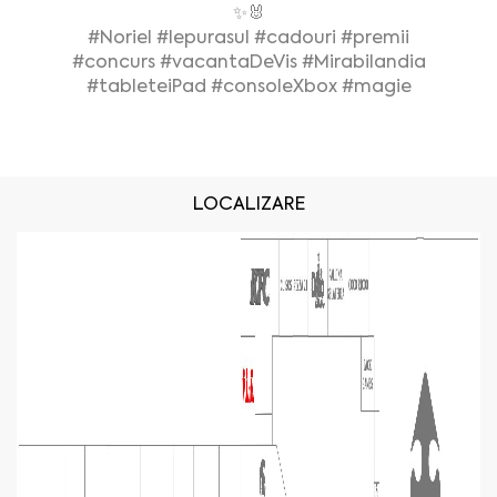
✨🐰
#Noriel
#Iepurasul
#cadouri
#premii
#concurs
#vacantaDeVis
#Mirabilandia
#tableteiPad
#consoleXbox
#magie
LOCALIZARE