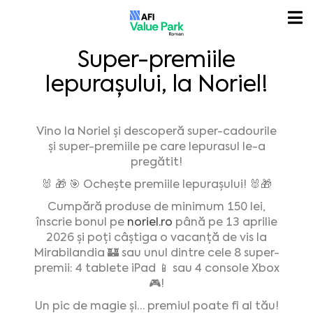
Super-premiile
Iepurașului, la Noriel!
Vino la Noriel și descoperă super-cadourile
și super-premiile pe care Iepurasul le-a
pregătit!
🐰 🎁 🎯 Ochește premiile Iepurașului! 🐰🎁
Cumpără produse de minimum 150 lei,
înscrie bonul pe
noriel.ro
până pe 13 aprilie
2026 și poți câștiga o vacanță de vis la
Mirabilandia 🏰 sau unul dintre cele 8 super-
premii: 4 tablete iPad 📱 sau 4 console Xbox
🎮!
Un pic de magie și… premiul poate fi al tău!