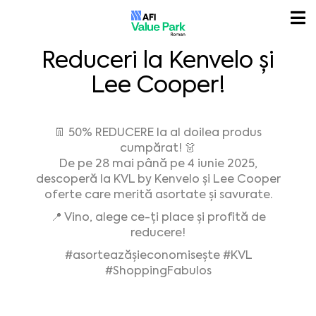
Reduceri la Kenvelo și
Lee Cooper!
👖 50% REDUCERE la al doilea produs
cumpărat! 👗
De pe 28 mai până pe 4 iunie 2025,
descoperă la KVL by Kenvelo și Lee Cooper
oferte care merită asortate și savurate.
📍 Vino, alege ce-ți place și profită de
reducere!
#asorteazășieconomisește
#KVL
#ShoppingFabulos