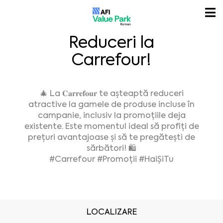
Reduceri la
Carrefour!
🎄 La 𝐂𝐚𝐫𝐫𝐞𝐟𝐨𝐮𝐫 te așteaptă reduceri
atractive la gamele de produse incluse în
campanie, inclusiv la promoțiile deja
existente. Este momentul ideal să profiți de
prețuri avantajoase și să te pregătești de
sărbători! 🛍️
#Carrefour
#Promoții
#HaiȘiTu
LOCALIZARE