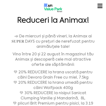
Reduceri la Animax!
📣
De miercuri și până vineri, la Animax ai
𝐒𝐔𝐏𝐄𝐑
DAYS cu prețuri de nerefuzat pentru
animăluțele tale!
Vino între 20 și 22 august în magazinul tău
Animax și descoperă cele mai atractive
oferte ale săptămânii:
💚
20% REDUCERE la hrana uscată pentru
câini Devora Grain Free cu miel, 7.5kg
💚
20% REDUCERE la hrana umedă pentru
câini Wolfpack 400g
💚
30% REDUCERE la nisipul Sanicat
Clumping Vanilie și Mandarină, 8L
💚
plicuri Brit Premium pentru pisici, la 3.19