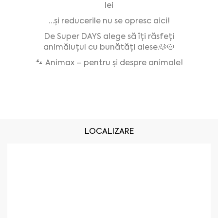
lei
…și reducerile nu se opresc aici!
De Super
DAYS alege să îți răsfeți
animăluțul cu bunătăți alese.
🐶🐱
🐾
Animax – pentru și despre animale!
LOCALIZARE