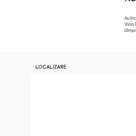
Au în
Vino 
lămpi
LOCALIZARE