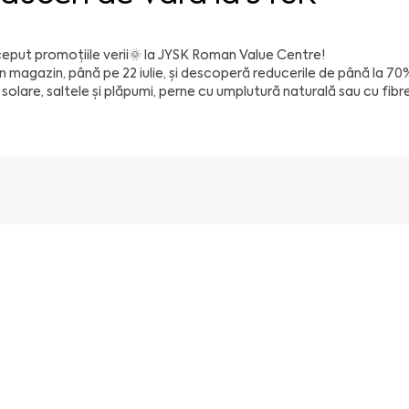
ceput promoțiile verii
🌞
la
JYSK
Roman Value Centre
!
în magazin, până pe 22 iulie, și descoperă
reducerile de până la 70
 solare, saltele și plăpumi, perne cu umplutură naturală sau cu fibre