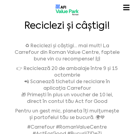
Reciclezi și câștigi!
♻️ Reciclezi și câștigi… mai mult! La
Carrefour din Roman Value Centre, faptele
bune vin cu recompense! 🙌
👉 Reciclează 20 de ambalaje între 9 și 15
octombrie
📲 Scanează tichetul de reciclare în
aplicația Carrefour
🎁 Primești în plus un voucher de 10 lei,
direct în contul tău Act for Good
Pentru un gest mic, planeta îți mulțumește
și portofelul tău se bucură. 🌍💙
#Carrefour
#RomanValueCentre
#ActForGood
#BucuriiZiDeZi