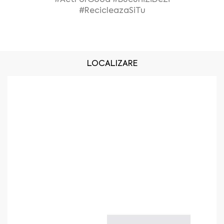
#RecicleazaSiTu
LOCALIZARE