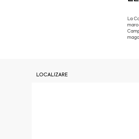
La Ca
maroc
Campa
maga
LOCALIZARE