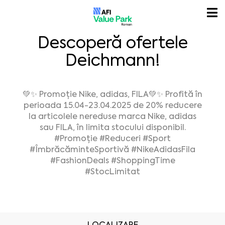
Descoperă ofertele
Deichmann!
💚✨ Promoție Nike, adidas, FILA💚✨ Profită în
perioada 15.04-23.04.2025 de 20% reducere
la articolele nereduse marca Nike, adidas
sau FILA, în limita stocului disponibil.
#Promoție
#Reduceri
#Sport
#ÎmbrăcăminteSportivă
#NikeAdidasFila
#FashionDeals
#ShoppingTime
#StocLimitat
LOCALIZARE