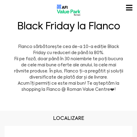
Black Friday la Flanco
Flanco
sărbătorește cea de-a 10-a ediție
Black
Friday
cu
reduceri de până la 80%
.
Fii pe fază, doar până în 30 noiembrie te poți bucura
de cele mai bune oferte ale anului, la cele mai
râvnite produse. În plus, Flanco ți-a pregătit și soluții
diversificate de plată dar și de livrare.
Acum îți permiți ce este mai bun! Te așteptăm la
shopping la Flanco @
Roman Value Centre
❤️
!
LOCALIZARE