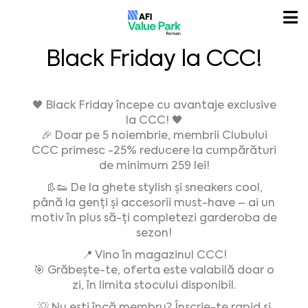
Black Friday la CCC!
🖤 Black Friday începe cu avantaje exclusive
la CCC! 🖤
🎉 Doar pe 5 noiembrie, membrii Clubului
CCC primesc -25% reducere la cumpărături
de minimum 259 lei!
👢👟 De la ghete stylish și sneakers cool,
până la genți și accesorii must-have – ai un
motiv în plus să-ți completezi garderoba de
sezon!
📍 Vino în magazinul CCC!
🎯 Grăbește-te, oferta este valabilă doar o
zi, în limita stocului disponibil.
💡 Nu ești încă membru? Înscrie-te rapid și