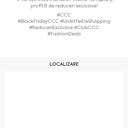
profită de reduceri exclusive!
#CCC
#BlackFridayCCC
#UnAltfelDeShopping
#ReduceriExclusive
#ClubCCC
#FashionDeals
LOCALIZARE