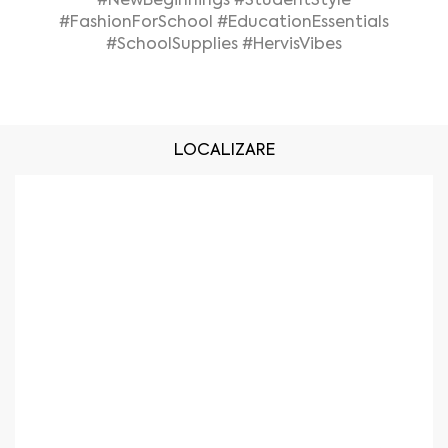
#FashionForSchool
#EducationEssentials
#SchoolSupplies
#HervisVibes
LOCALIZARE