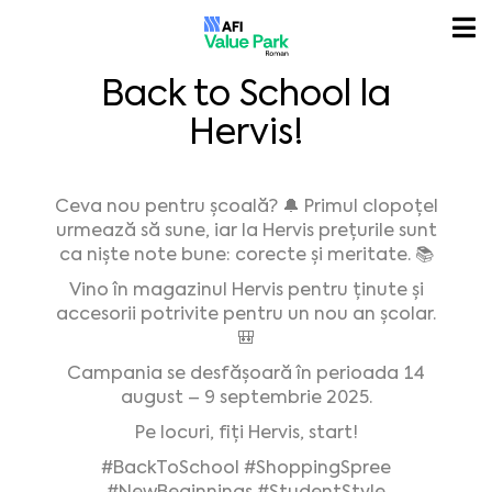
Back to School la
Hervis!
Ceva nou pentru școală? 🔔 Primul clopoțel
urmează să sune, iar la Hervis prețurile sunt
ca niște note bune: corecte și meritate. 📚
Vino în magazinul Hervis pentru ținute și
accesorii potrivite pentru un nou an școlar.
🎒
Campania se desfășoară în perioada 14
august – 9 septembrie 2025.
Pe locuri, fiți Hervis, start!
#BackToSchool
#ShoppingSpree
#NewBeginnings
#StudentStyle