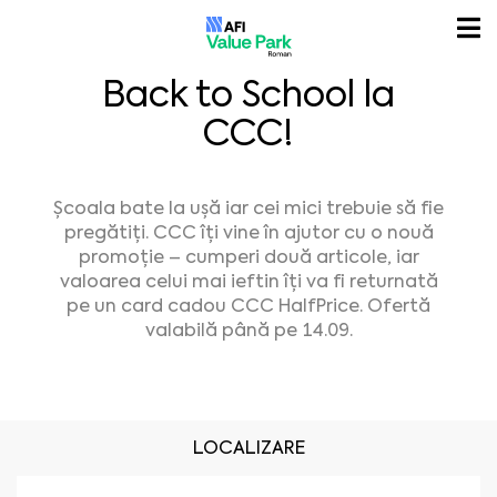
Back to School la
CCC!
Școala bate la u
șă iar cei mici trebuie să fie
pregătiți. CCC îți vine în ajutor cu o nouă
promoție – cumperi două articole, iar
valoarea celui mai ieftin îți va fi returnată
pe un card cadou CCC HalfPrice. Ofertă
valabilă până pe 14.09.
LOCALIZARE