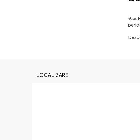
🌟👟 
perio
Desco
LOCALIZARE