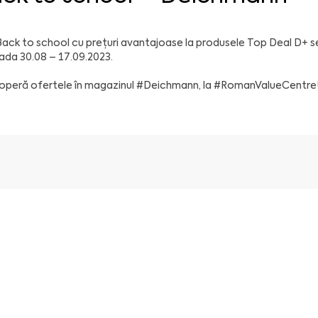
Back to school cu prețuri avantajoase la produsele Top Deal D+ se
ada 30.08 – 17.09.2023.
peră ofertele în magazinul
#Deichmann
, la
#RomanValueCentre