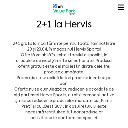
2+1 la Hervis
2+1 gratis la încălțăminte pentru toată familia! Între
20 și 23.04, în magazinul
Hervis
Sports!
Ofertă valabilă în limita stocului disponibil, la
articolele de încălțăminte selecționate. Produsul
oferit gratuit este cel mai ieftin dintre cele trei
produse cumpărate.
Promoția nu se aplică la trei produse identice pe
bon.
Oferta nu se cumulează cu reducerile acordate de
alți parteneri Hervis Sports, cu alte campanii active
și nici cu reducerile produselor marcate cu ,,Primul
Preț” și cu ,,Best Buy”. În cazul returului este
necesară restituirea tuturor produselor
achiziționate conform campaniei.