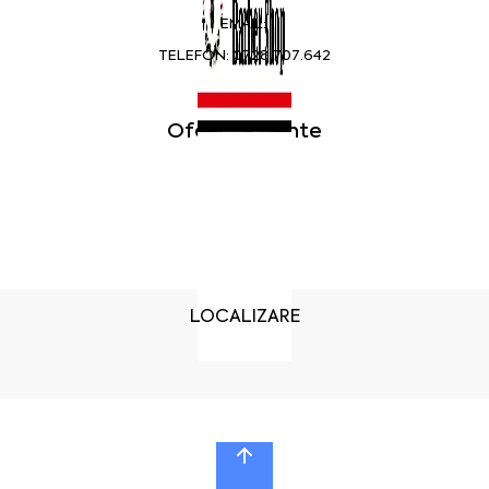
EMAIL:
TELEFON:
0728.707.642
Oferte curente
LOCALIZARE