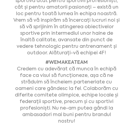
sportivă atât pentru sportivii profesioniști,
cât și pentru amatorii pasionați – există un
loc pentru toată lumea în echipa noastră.
Vrem să vă inspirăm să încercați lucruri noi și
să vă sprijinim în atingerea obiectivelor
sportive prin intermediul unor haine de
înaltă calitate, avansate din punct de
vedere tehnologic pentru antrenament și
outdoor. Alăturați-vă echipei 4F!
#WEMAKEATEAM
Credem cu adevărat că munca în echipă
face ca visul să funcționeze, așa că ne
străduim să încheiem parteneriate cu
oameni care gândesc la fel. Colaborăm cu
diferite comitete olimpice, echipe locale și
federații sportive, precum și cu sportivi
profesioniști. Nu ne-am putea gândi la
ambasadori mai buni pentru brandul
nostru!