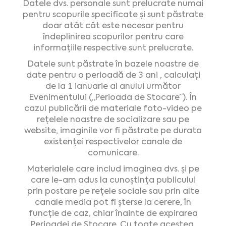
Datele dvs. personale sunt prelucrate numai
pentru scopurile specificate și sunt păstrate
doar atât cât este necesar pentru
îndeplinirea scopurilor pentru care
informațiile respective sunt prelucrate.
Datele sunt păstrate în bazele noastre de
date pentru o perioadă de 3 ani , calculați
de la 1 ianuarie al anului următor
Evenimentului („Perioada de Stocare”). În
cazul publicării de materiale foto-video pe
rețelele noastre de socializare sau pe
website, imaginile vor fi păstrate pe durata
existenței respectivelor canale de
comunicare.
Materialele care includ imaginea dvs. și pe
care le-am adus la cunoștința publicului
prin postare pe rețele sociale sau prin alte
canale media pot fi șterse la cerere, în
funcție de caz, chiar înainte de expirarea
Perioadei de Stocare. Cu toate acestea,