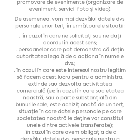
promovare de evenimente (organizare de
eveniment, servicii foto şi video).
De asemenea, vom mai dezvălui datele dvs.
personale unor terți în următoarele situații:
· în cazul în care ne solicitați sau ne dați
acordul în acest sens;
· persoanelor care pot demonstra că dețin
autoritatea legală de a acționa în numele
dvs.;
· în cazul în care este interesul nostru legitim
să facem acest lucru pentru a administra,
extinde sau dezvolta activitatea
comercială (ex: în cazul în care societatea
noastră, sau o parte substanțială din
bunurile sale, este achiziționată de un terț,
situație în care datele personale pe care
societatea noastră le deține vor constitui
unele dintre activele transferate);
· în cazul în care avem obligația de a
dezvălui datele dvs. personale pentru a