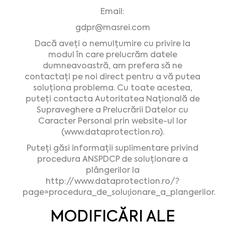
Email:
gdpr@masrei.com
Dacă aveți o nemulțumire cu privire la
modul în care prelucrăm datele
dumneavoastră, am prefera să ne
contactați pe noi direct pentru a vă putea
soluționa problema. Cu toate acestea,
puteți contacta Autoritatea Națională de
Supraveghere a Prelucrării Datelor cu
Caracter Personal prin website-ul lor
(www.dataprotection.ro).
Puteți găsi informații suplimentare privind
procedura ANSPDCP de soluționare a
plângerilor la
http://www.dataprotection.ro/?
page=procedura_de_soluţionare_a_plangerilor.
MODIFICĂRI ALE