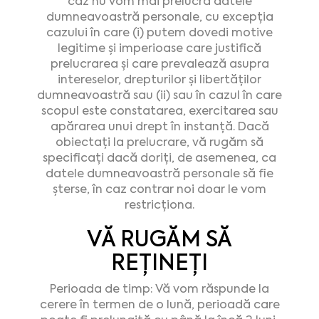
caz nu vom mai prelucra datele
dumneavoastră personale, cu excepția
cazului în care (i) putem dovedi motive
legitime și imperioase care justifică
prelucrarea și care prevalează asupra
intereselor, drepturilor și libertăților
dumneavoastră sau (ii) sau în cazul în care
scopul este constatarea, exercitarea sau
apărarea unui drept în instanță. Dacă
obiectați la prelucrare, vă rugăm să
specificați dacă doriți, de asemenea, ca
datele dumneavoastră personale să fie
șterse, în caz contrar noi doar le vom
restricționa.
VĂ RUGĂM SĂ
REȚINEȚI
Perioada de timp: Vă vom răspunde la
cerere în termen de o lună, perioadă care