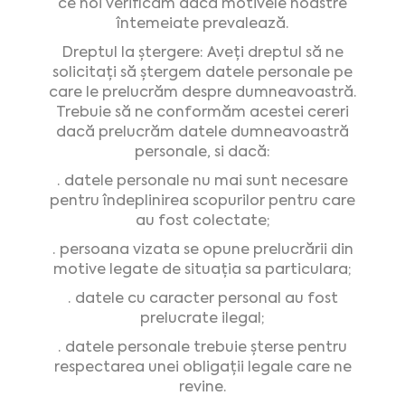
ce noi verificăm dacă motivele noastre
întemeiate prevalează.
Dreptul la ștergere: Aveți dreptul să ne
solicitați să ștergem datele personale pe
care le prelucrăm despre dumneavoastră.
Trebuie să ne conformăm acestei cereri
dacă prelucrăm datele dumneavoastră
personale, si dacă:
· datele personale nu mai sunt necesare
pentru îndeplinirea scopurilor pentru care
au fost colectate;
· persoana vizata se opune prelucrării din
motive legate de situația sa particulara;
· datele cu caracter personal au fost
prelucrate ilegal;
· datele personale trebuie șterse pentru
respectarea unei obligații legale care ne
revine.