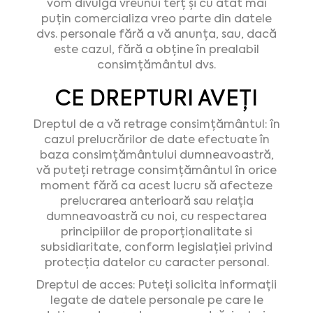
vom divulga vreunui terț şi cu atât mai
puțin comercializa vreo parte din datele
dvs. personale fără a vă anunța, sau, dacă
este cazul, fără a obține în prealabil
consimțământul dvs.
CE DREPTURI AVEȚI
Dreptul de a vă retrage consimțământul: în
cazul prelucrărilor de date efectuate în
baza consimțământului dumneavoastră,
vă puteți retrage consimțământul în orice
moment fără ca acest lucru să afecteze
prelucrarea anterioară sau relația
dumneavoastră cu noi, cu respectarea
principiilor de proporționalitate si
subsidiaritate, conform legislației privind
protecția datelor cu caracter personal.
Dreptul de acces: Puteți solicita informații
legate de datele personale pe care le