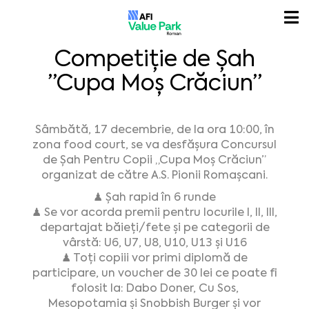
Competiție de Șah
”Cupa Moș Crăciun”
Sâmbătă, 17 decembrie, de la ora 10:00, în
zona food court, se va desfășura Concursul
de Șah Pentru Copii „Cupa Moș Crăciun”
organizat de către A.S. Pionii Romașcani.
♟ Șah rapid în 6 runde
♟ Se vor acorda premii pentru locurile I, II, III,
departajat băieți/fete și pe categorii de
vârstă: U6, U7, U8, U10, U13 și U16
♟ Toți copiii vor primi diplomă de
participare, un voucher de 30 lei ce poate fi
folosit la: Dabo Doner, Cu Sos,
Mesopotamia și Snobbish Burger și vor